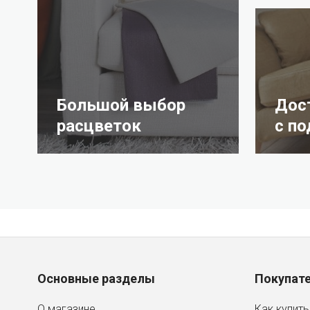
Большой выбор
Дос
расцветок
с п
Основные разделы
Покупат
О магазине
Как купить