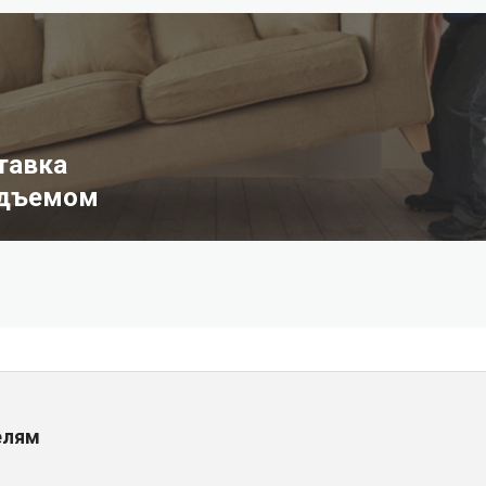
тавка
одъемом
елям