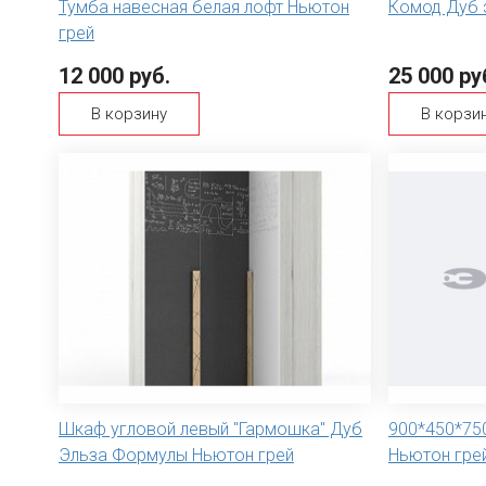
Тумба навесная белая лофт Ньютон
Комод Дуб 
грей
12 000 руб.
25 000 ру
В корзину
В корзи
Шкаф угловой левый "Гармошка" Дуб
900*450*75
Эльза Формулы Ньютон грей
Ньютон грей