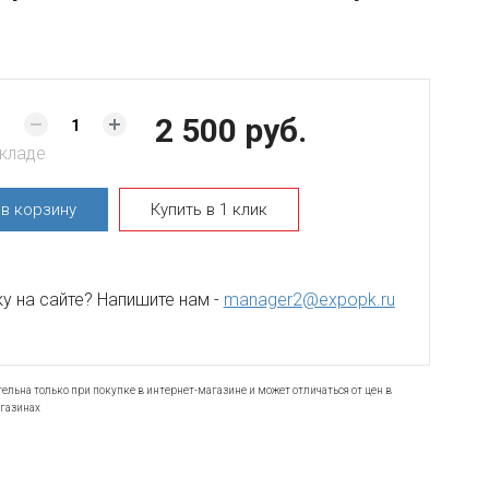
2 500 руб.
складе
ь
в корзину
Купить в 1 клик
 на сайте? Напишите нам -
manager2@expopk.ru
ельна только при покупке в интернет-магазине и может отличаться от цен в
газинах