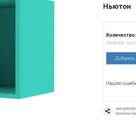
Ньютон
Количество:
Наличие:
на 
Добавит
Нашли ошибку
Цена действит
розничных ма