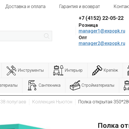
Доставка и оплата
Гарантия и возврат
Контак
+7 (4152) 22-05-22
Розница
manager1@expopk.ru
Опт
manager2@expopk.ru
Инструменты
Интерьер
Крепёж
атериалы
Сантехника
Стройматериалы
38 попугаев
Коллекция Ньютон
Полка открытая 350*28
Полка от