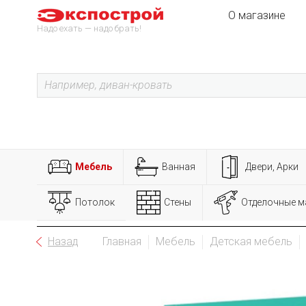
О магазине
Надо ехать — надо брать!
Мебель
Ванная
Двери, Арки
Потолок
Стены
Отделочные м
Назад
Главная
Мебель
Детская мебель