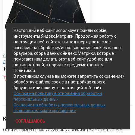
Настоящий веб-сайт использует файлы cookie,
инструменты Яндекс.Метрики. Продолжая работу с
настоящим веб-сайтом, вы подтверждаете свое
согласие на обработку/использование cookies вашего
браузера, сбора данных Яндекс.Метрики, которые
Столешница БЕЗ НОЖЕК Бари h 85 черный
помогают нам делать этот веб-сайт удобнее для
ЛДСП
пользователей, в порядке предусмотренном
15 000 руб.
Политикой.
В противном случае вы можете запретить сохранение/
В корзину
обработку файлов cookie в настройках своего
браузера или покинуть настоящий веб-сайт.
Показать ещё
Ссылка на политику в отношении обработки
персональных данных
Согласие на обработку персональных данных
Пользовательское соглашение
Купить стол на кухню с выгодой
СОГЛАШАЮСЬ
Один из самых главных кухонных реквизитов – стол. От его