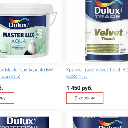
ux Master Lux Aqua 40 BW
Краска Trade Velvet Touch B
вая (2,5л)
БАЗА 2,5 л
б.
1 450 руб.
ину
В корзину