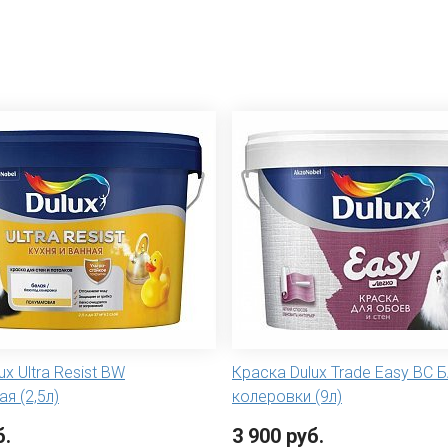
x Ultra Resist BW
Краска Dulux Trade Easy BC 
я (2,5л)
колеровки (9л)
б.
3 900 руб.