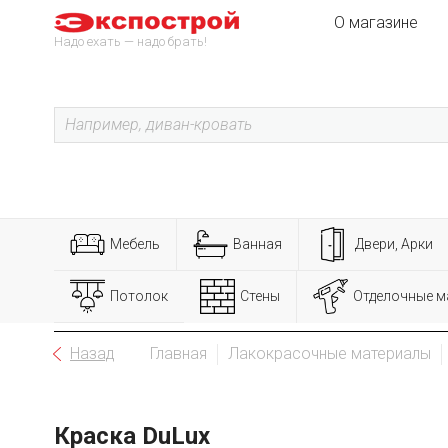
О магазине
Надо ехать — надо брать!
Мебель
Ванная
Двери, Арки
Потолок
Стены
Отделочные м
Назад
Главная
Лакокрасочные материалы
Краска DuLux