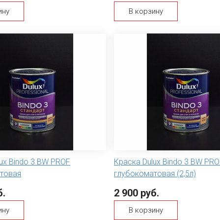
ину
В корзину
ux Bindo 3 BW PROF
Краска Dulux Bindo 3 BW PRO
товая
глубокоматовая (2,5л)
б.
2 900 руб.
ину
В корзину