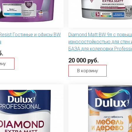
a Resist Гостиные и офисы BW
Diamond Matt BW 9л с повы
а
износостойкостью для стен 
БАЗА для колеровки Professio
б.
20 000 руб.
ину
В корзину