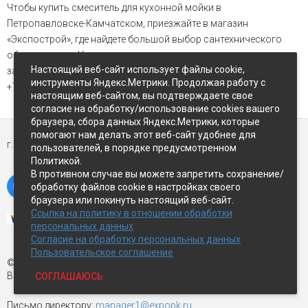
Чтобы купить смеситель для кухонной мойки в
Петропавловске-Камчатском, приезжайте в магазин
«Экспострой», где найдете большой выбор сантехнического
оборудования. Узнать о наличие товаров, уточнить цену и
Настоящий веб-сайт использует файлы cookie,
задать интересующие вопросы можно менеджеру по телефону:
инструменты Яндекс.Метрики. Продолжая работу с
+7 (4152)22-05-22.
настоящим веб-сайтом, вы подтверждаете свое
согласие на обработку/использование cookies вашего
браузера, сбора данных Яндекс.Метрики, которые
помогают нам делать этот веб-сайт удобнее для
г. Петропавловск-Камчатский,
ул Восточное-шоссе, д.5
пользователей, в порядке предусмотренном
Политикой.
В противном случае вы можете запретить сохранение/
обработку файлов cookie в настройках своего
браузера или покинуть настоящий веб-сайт.
Ссылка на политику в отношении обработки
персональных данных
Согласие на обработку персональных данных
Пользовательское соглашение
© Экспострой, 2026 г.
Все права защищены
СОГЛАШАЮСЬ
Письмо директору:
manager1@expopk.ru