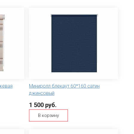
жевая
Миниролл блекаут 60*160 сатин
джинсовый
1 500 руб.
В корзину