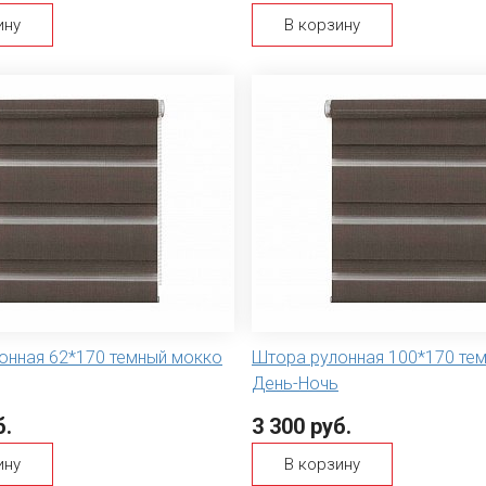
ину
В корзину
онная 62*170 темный мокко
Штора рулонная 100*170 те
День-Ночь
б.
3 300 руб.
ину
В корзину