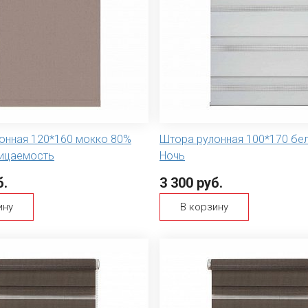
онная 120*160 мокко 80%
Штора рулонная 100*170 бел
ицаемость
Ночь
б.
3 300 руб.
ину
В корзину