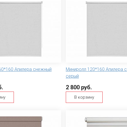
60*160 Апилера снежный
Миниролл 120*160 Апилера 
серый
б.
2 800 руб.
ину
В корзину