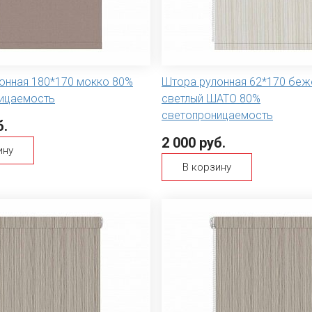
онная 180*170 мокко 80%
Штора рулонная 62*170 бе
ицаемость
светлый ШАТО 80%
светопроницаемость
б.
2 000 руб.
ину
В корзину