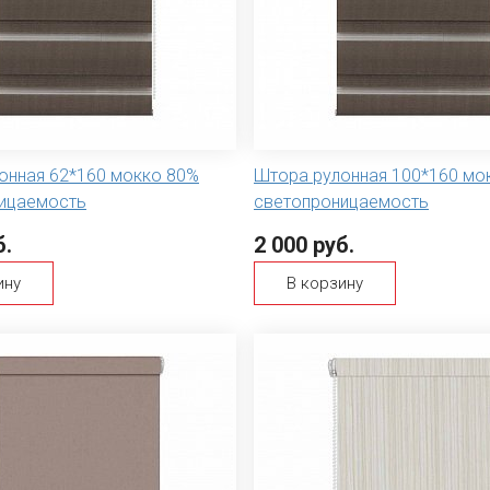
онная 62*160 мокко 80%
Штора рулонная 100*160 мо
ицаемость
светопроницаемость
б.
2 000 руб.
ину
В корзину