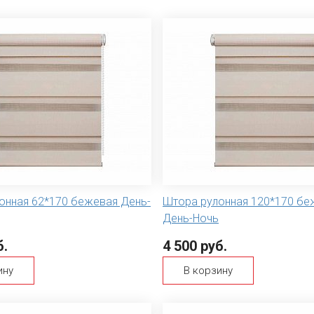
онная 62*170 бежевая День-
Штора рулонная 120*170 бе
День-Ночь
б.
4 500 руб.
ину
В корзину