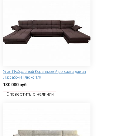
Угол П-образный Коричневый рогожка диван
Лиссабон-П люкс 1/9
130 000 руб.
Оповестить о наличии