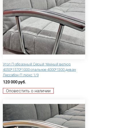
Угол П-образный Серый тёмный велюр
4050*1570*1000 спальное 4000*1300 диван
Лиссабон-П люкс 1/9
120 000 руб.
Оповестить о наличии