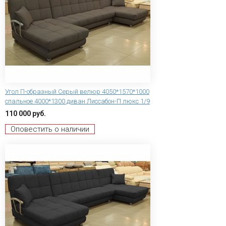
Угол П-образный Серый велюр 4050*1570*1000
спальное 4000*1300 диван Лиссабон-П люкс 1/9
110 000 руб.
Оповестить о наличии