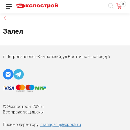
0
Каталог товаров
Назад
Залел
г. Петропавловск-Камчатский,
ул Восточное-шоссе, д.5
© Экспострой, 2026 г.
Все права защищены
Письмо директору:
manager1@expopk.ru