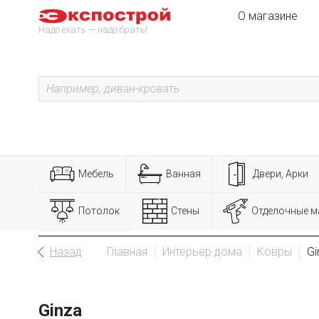
О магазине
Надо ехать — надо брать!
Мебель
Ванная
Двери, Арки
Потолок
Стены
Отделочные м
Назад
Главная
Интерьер дома
Ковры
Gi
Ginza