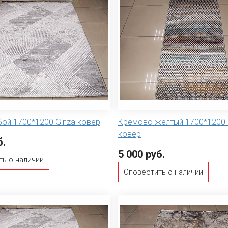
бой 1700*1200 Ginza ковер
Кремово желтый 1700*1200 
ковер
б.
5 000 руб.
ть о наличии
Оповестить о наличии