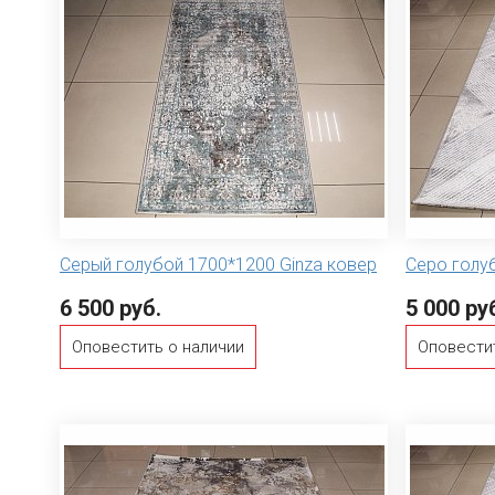
Серый голубой 1700*1200 Ginza ковер
Серо голу
6 500 руб.
5 000 ру
Оповестить о наличии
Оповести