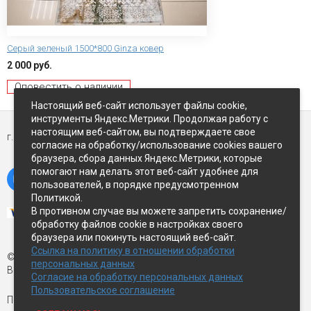
Серый зеленый 1500*800 Ginza ковер
2 000 руб.
Оповестить о наличии
Настоящий веб-сайт использует файлы cookie,
инструменты Яндекс.Метрики. Продолжая работу с
настоящим веб-сайтом, вы подтверждаете свое
г. Петропавловск-Камчатский,
ул Восточное-шоссе, д.5
согласие на обработку/использование cookies вашего
браузера, сбора данных Яндекс.Метрики, которые
помогают нам делать этот веб-сайт удобнее для
пользователей, в порядке предусмотренном
Политикой.
В противном случае вы можете запретить сохранение/
обработку файлов cookie в настройках своего
браузера или покинуть настоящий веб-сайт.
Ссылка на политику в отношении обработки
© Экспострой, 2026 г.
персональных данных
Все права защищены
Согласие на обработку персональных данных
Пользовательское соглашение
Письмо директору:
manager1@expopk.ru