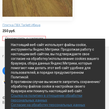
Плитка ПВХ Tarkett Ибица
250 руб.
Оповестить о наличии
Настоящий веб-сайт использует файлы cookie,
инструменты Яндекс.Метрики. Продолжая работу с
настоящим веб-сайтом, вы подтверждаете свое
г. Петропавловск-Камчатский,
ул Восточное-шоссе, д.5
согласие на обработку/использование cookies вашего
браузера, сбора данных Яндекс.Метрики, которые
помогают нам делать этот веб-сайт удобнее для
пользователей, в порядке предусмотренном
Политикой.
В противном случае вы можете запретить сохранение/
обработку файлов cookie в настройках своего
браузера или покинуть настоящий веб-сайт.
Ссылка на политику в отношении обработки
© Экспострой, 2026 г.
персональных данных
Все права защищены
Согласие на обработку персональных данных