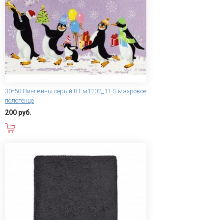
30*50 Пингвины серый ВТ м1202_11 S махровое
полотенце
200 руб.
В корзину