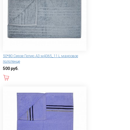
50*80 Серое Гелир А3 м4065_11 L махровое
полотенце
500 руб.
В корзину