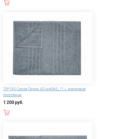
В корзину
70*130 Серое Гелир А3 м4065_11 L махровое
полотенце
1 200 руб.
В корзину