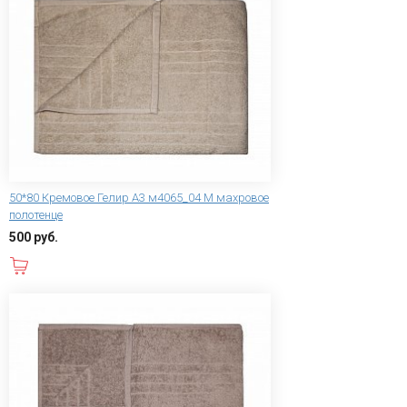
50*80 Кремовое Гелир А3 м4065_04 M махровое
полотенце
500 руб.
В корзину