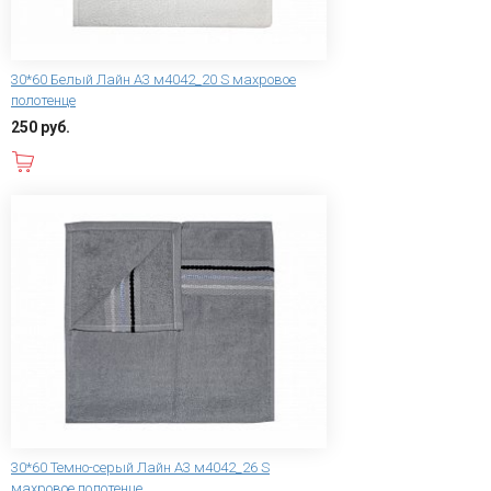
30*60 Белый Лайн А3 м4042_20 S махровое
полотенце
250 руб.
В корзину
30*60 Темно-серый Лайн А3 м4042_26 S
махровое полотенце