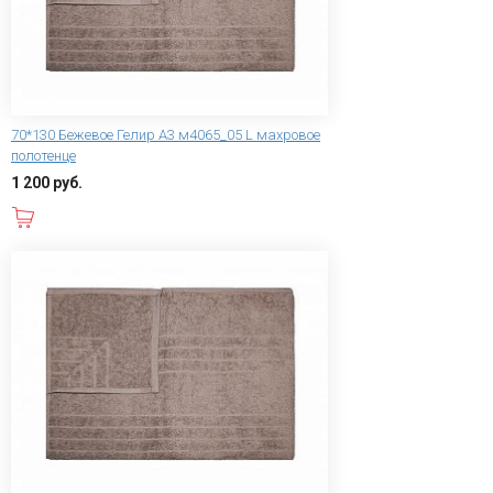
70*130 Бежевое Гелир А3 м4065_05 L махровое
полотенце
1 200 руб.
В корзину