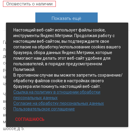
Оповестить о наличии
Показать ещё
Настоящий веб-сайт использует файлы cookie,
инструменты Яндекс.Метрики. Продолжая работу с
настоящим веб-сайтом, вы подтверждаете свое
Гибкие пороги для пола нужны, чтобы заделать стыки между
согласие на обработку/использование cookies вашего
ламинатом при переходе из одной комнаты в другую под
браузера, сбора данных Яндекс.Метрики, которые
дверной коробкой. Также профили понадобятся, когда надо
помогают нам делать этот веб-сайт удобнее для
совместить два вида напольных покрытий, чтобы визуально
пользователей, в порядке предусмотренном
Политикой.
разделить помещение на зоны. Порожки можно подобрать по
В противном случае вы можете запретить сохранение/
цвету, и они совсем не будут выделяться, создавая единое
обработку файлов cookie в настройках своего
целое со всем полом.
браузера или покинуть настоящий веб-сайт.
Ссылка на политику в отношении обработки
Чтобы купить гибкий порог в Петропавловске-Камчатском,
персональных данных
выбирайте товар в каталоге и складывайте в корзину. Для
Согласие на обработку персональных данных
оформления заказа с доставкой введите контактные данные и
Пользовательское соглашение
выберите способ оплаты. Также продажи осуществляются и в
СОГЛАШАЮСЬ
магазине «Экспострой», который находится на Восточном
шоссе, д. 5.