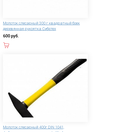
Молоток слесарный 300 г квадратный боек
деревянная рукоятка Сибртех
600 руб.
В корзину
Молоток слесарный 400г DIN 1041,