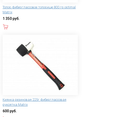
Топор фиберглассовое топорище 800 гр optimal
Matrix
1 350 руб.
В корзину
Киянка резиновая 225г фиберглассовая
рукоятка Matrix
600 руб.