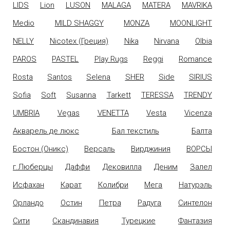
LIDS
Lion
LUSON
MALAGA
MATERA
MAVRIKA
Medio
MILD SHAGGY
MONZA
MOONLIGHT
NELLY
Nicotex (Греция)
Nika
Nirvana
Olbia
PAROS
PASTEL
Play Rugs
Reggi
Romance
Rosta
Santos
Selena
SHER
Side
SIRIUS
Sofia
Soft
Susanna
Tarkett
TERESSA
TRENDY
UMBRIA
Vegas
VENETTA
Vesta
Vicenza
Акварель де люкс
Бал текстиль
Балта
Бостон (Оникс)
Версаль
Вирджиния
ВОРСЫ
г.Люберцы
Даффи
Дековилла
Деним
Залел
Исфахан
Карат
Колибри
Мега
Натурэль
Орландо
Остин
Петра
Радуга
Синтелон
Сити
Скандинавия
Турецкие
Фантазия