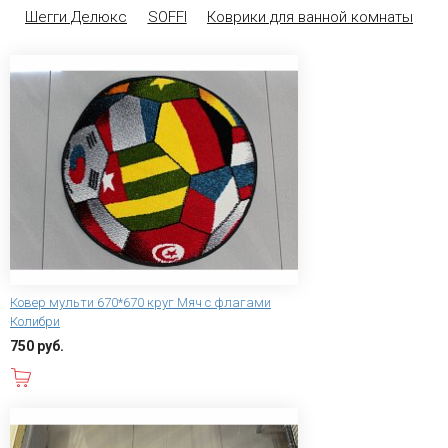
Шегги Делюкс
SOFFI
Коврики для ванной комнаты
Ковер мульти 670*670 круг Мяч с флагами
Колибри
750 руб.
В корзину