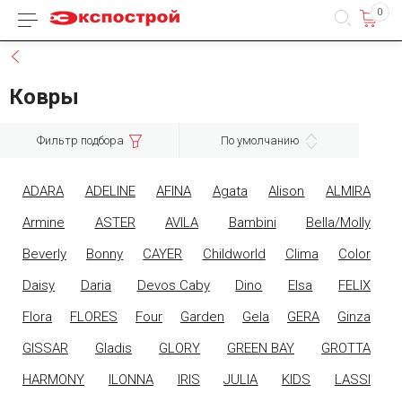
0
Каталог товаров
Назад
Ковры
Фильтр подбора
По умолчанию
ADARA
ADELINE
AFINA
Agata
Alison
ALMIRA
Armine
ASTER
AVILA
Bambini
Bella/Molly
Beverly
Bonny
CAYER
Childworld
Clima
Color
Daisy
Daria
Devos Caby
Dino
Elsa
FELIX
Flora
FLORES
Four
Garden
Gela
GERA
Ginza
GISSAR
Gladis
GLORY
GREEN BAY
GROTTA
HARMONY
ILONNA
IRIS
JULIA
KIDS
LASSI