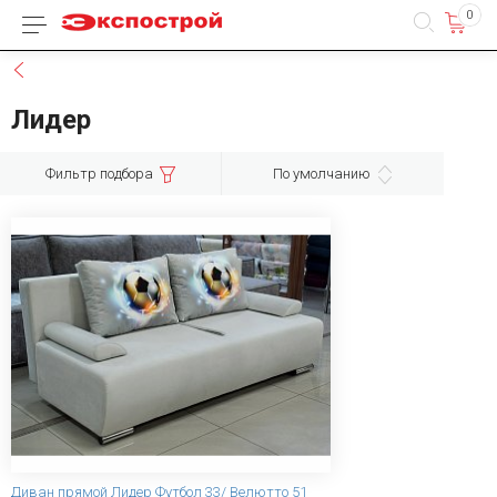
0
Каталог товаров
Назад
Лидер
Фильтр подбора
По умолчанию
Диван прямой Лидер Футбол 33/ Велютто 51