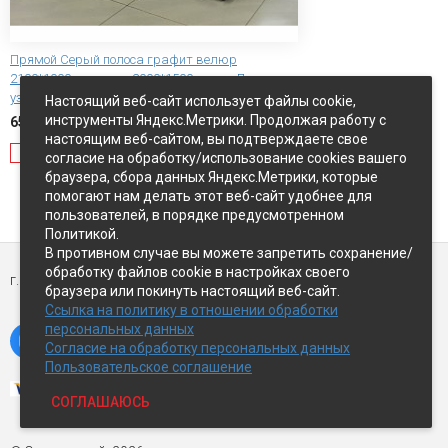
Прямой Серый полоса графит велюр
2100*1000 спальное 2000*1500 диван Лидер с
узк.локтями 1/4
Настоящий веб-сайт использует файлы cookie,
инструменты Яндекс.Метрики. Продолжая работу с
65 000 руб.
настоящим веб-сайтом, вы подтверждаете свое
Оповестить о наличии
согласие на обработку/использование cookies вашего
браузера, сбора данных Яндекс.Метрики, которые
помогают нам делать этот веб-сайт удобнее для
Показать ещё
пользователей, в порядке предусмотренном
Политикой.
В противном случае вы можете запретить сохранение/
обработку файлов cookie в настройках своего
г. Петропавловск-Камчатский,
ул Восточное-шоссе, д.5
браузера или покинуть настоящий веб-сайт.
Ссылка на политику в отношении обработки
персональных данных
Согласие на обработку персональных данных
Пользовательское соглашение
СОГЛАШАЮСЬ