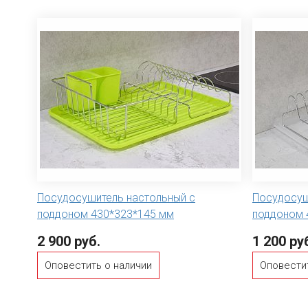
Посудосушитель настольный с
Посудосуш
поддоном 430*323*145 мм
поддоном 
2 900 руб.
1 200 ру
Оповестить о наличии
Оповести