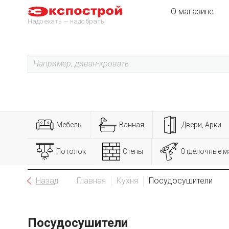
О магазине
Надо ехать — надо брать!
Мебель
Ванная
Двери, Арки
Потолок
Стены
Отделочные м
Назад
Главная
Кухня
Посудосушители
Посудосушители