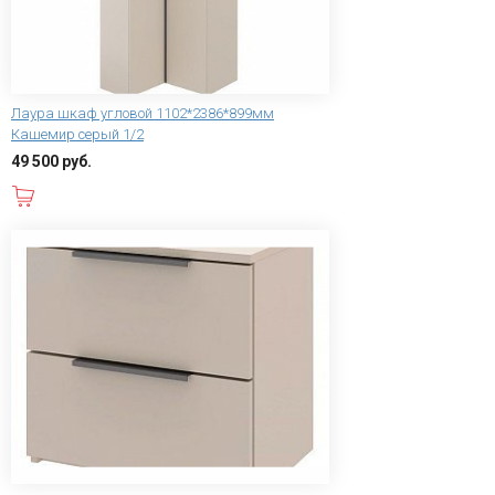
Лаура шкаф угловой 1102*2386*899мм
Кашемир серый 1/2
49 500 руб.
В корзину