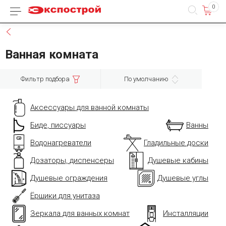
0
Каталог товаров
Назад
Ванная комната
Фильтр подбора
По умолчанию
Аксессуары для ванной комнаты
Биде, писсуары
Ванны
Водонагреватели
Гладильные доски
Дозаторы, диспенсеры
Душевые кабины
Душевые ограждения
Душевые углы
Ёршики для унитаза
Зеркала для ванных комнат
Инсталляции