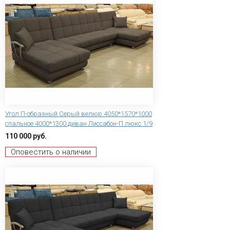
Угол П-образный Серый велюр 4050*1570*1000
спальное 4000*1300 диван Лиссабон-П люкс 1/9
110 000 руб.
Оповестить о наличии