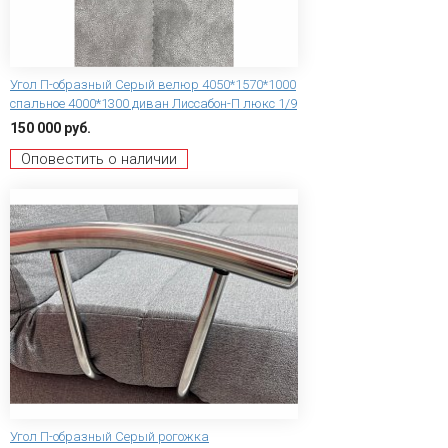
Угол П-образный Серый велюр 4050*1570*1000
спальное 4000*1300 диван Лиссабон-П люкс 1/9
150 000 руб.
Оповестить о наличии
Угол П-образный Серый рогожка