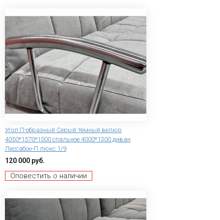
Угол П-образный Серый тёмный велюр
4050*1570*1000 спальное 4000*1300 диван
Лиссабон-П люкс 1/9
120 000 руб.
Оповестить о наличии