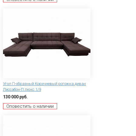
Угол П-образный Коричневый рогожка диван
Лиссабон-П люкс 1/9
130 000 руб.
Оповестить о наличии