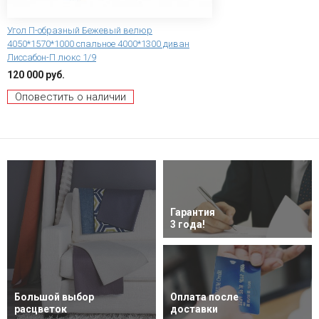
Угол П-образный Бежевый велюр
4050*1570*1000 спальное 4000*1300 диван
Лиссабон-П люкс 1/9
120 000 руб.
Оповестить о наличии
Гарантия
3 года!
Большой выбор
Оплата после
расцветок
доставки