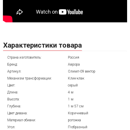
Характеристики товара
Страна изготовитель:
Россия
Бренд:
Аврора
Артикул:
Олимп-09 вектор
Механизм трансформации:
Клик-клак
Цвет:
серый
Длина:
4 м
Высота:
1 м
Глубина:
1 м 57 см
Цвет дивана:
Коричневый
Материал обивки:
рогожка
Угол:
П-образный