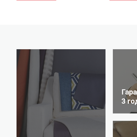
Гар
3 го