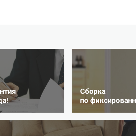
антия
Сборка
да!
по фиксированн