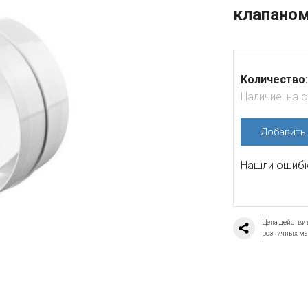
клапано
Количество:
Наличие:
на 
Добавит
Нашли ошибку
Цена действит
розничных ма