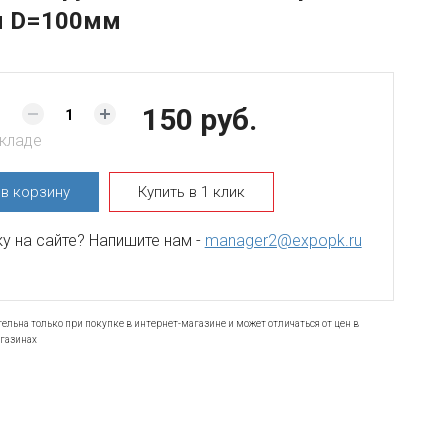
м D=100мм
150 руб.
складе
ь
в корзину
Купить в 1 клик
 на сайте? Напишите нам -
manager2@expopk.ru
ельна только при покупке в интернет-магазине и может отличаться от цен в
газинах