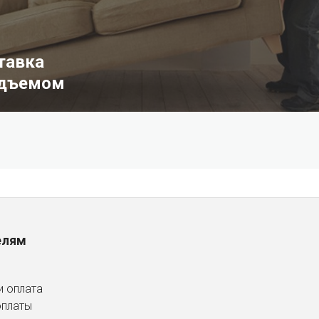
тавка
одъемом
елям
и оплата
оплаты