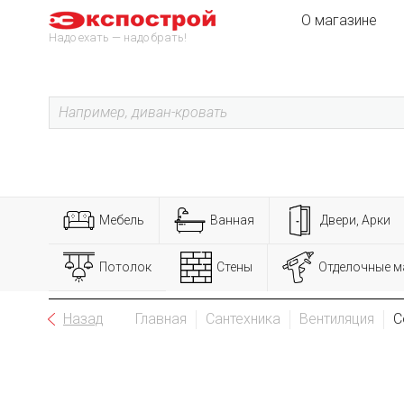
О магазине
Надо ехать — надо брать!
Мебель
Ванная
Двери, Арки
Потолок
Стены
Отделочные м
Назад
Главная
Сантехника
Вентиляция
С