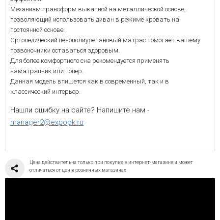
Механизм трансформ выкатной на металлической основе,
позволяющий использовать диван в режиме кровать на
постоянной основе.
Ортопедический пенополиуретановый матрас помогает вашему
позвоночники оставаться здоровым.
Для более комфортного сна рекомендуется применять
наматрацник или топер.
Данная модель впишется как в современный, так и в
классический интерьер.
Нашли ошибку на сайте? Напишите нам -
manager2@expopk.ru
Цена действительна только при покупке в интернет-магазине и может
отличаться от цен в розничных магазинах