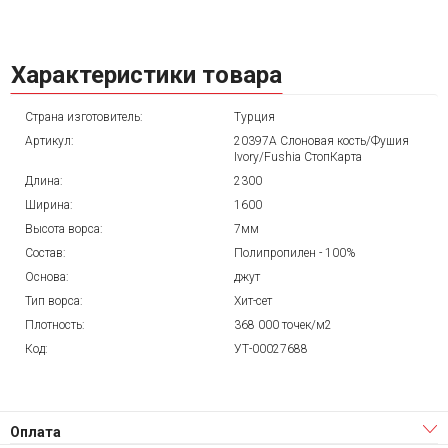
Характеристики товара
Страна изготовитель:
Турция
Артикул:
20397A Слоновая кость/Фушия
Ivory/Fushia СтопКарта
Длина:
2300
Ширина:
1600
Высота ворса:
7мм
Состав:
Полипропилен - 100%
Основа:
джут
Тип ворса:
Хит-сет
Плотность:
368 000 точек/м2
Код:
УТ-00027688
Оплата