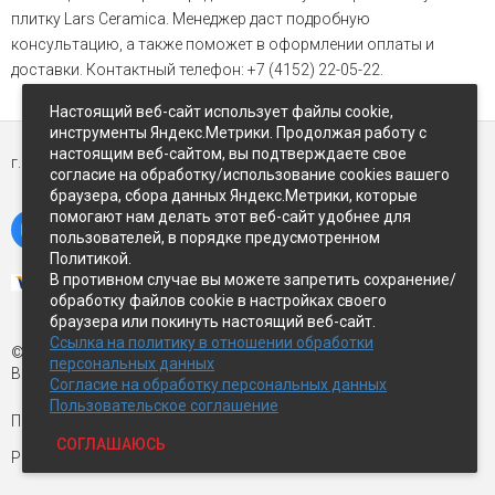
плитку Lars Ceramica. Менеджер даст подробную
консультацию, а также поможет в оформлении оплаты и
доставки. Контактный телефон: +7 (4152) 22-05-22.
Настоящий веб-сайт использует файлы cookie,
инструменты Яндекс.Метрики. Продолжая работу с
настоящим веб-сайтом, вы подтверждаете свое
г. Петропавловск-Камчатский,
ул Восточное-шоссе, д.5
согласие на обработку/использование cookies вашего
браузера, сбора данных Яндекс.Метрики, которые
помогают нам делать этот веб-сайт удобнее для
пользователей, в порядке предусмотренном
Политикой.
В противном случае вы можете запретить сохранение/
обработку файлов cookie в настройках своего
браузера или покинуть настоящий веб-сайт.
Ссылка на политику в отношении обработки
© Экспострой, 2026 г.
персональных данных
Все права защищены
Согласие на обработку персональных данных
Пользовательское соглашение
Письмо директору:
manager1@expopk.ru
СОГЛАШАЮСЬ
Разработка сайта —
студия ROImaster