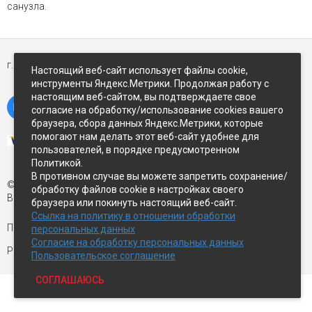
санузла.
г. Петропавловск-Камчатский,
ул Восточное-шоссе, д.5
Настоящий веб-сайт использует файлы cookie,
инструменты Яндекс.Метрики. Продолжая работу с
настоящим веб-сайтом, вы подтверждаете свое
согласие на обработку/использование cookies вашего
браузера, сбора данных Яндекс.Метрики, которые
помогают нам делать этот веб-сайт удобнее для
пользователей, в порядке предусмотренном
Политикой.
В противном случае вы можете запретить сохранение/
© Экспострой, 2026 г.
обработку файлов cookie в настройках своего
Все права защищены
браузера или покинуть настоящий веб-сайт.
Ссылка на политику в отношении обработки
Письмо директору:
manager1@expopk.ru
персональных данных
Согласие на обработку персональных данных
Разработка сайта —
студия ROImaster
Пользовательское соглашение
СОГЛАШАЮСЬ