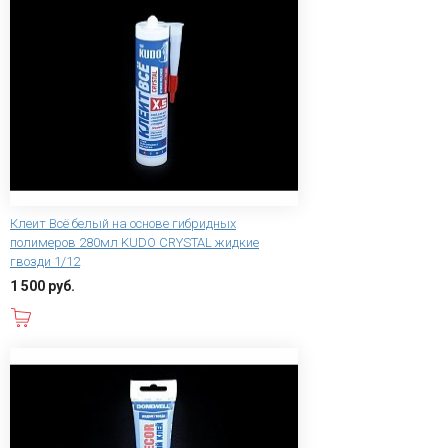
Клеит Всё белый на основе гибридных
полимеров 280мл KUDO CRYSTAL жидкие
гвозди 1/12
1 500 руб.
В корзину