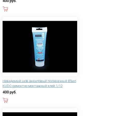
400 руб.
В корзину
Невидимый шов акриловый прозрачный 85мл
KUDO ремонтно-монтажный клей 1/12
400 руб.
В корзину