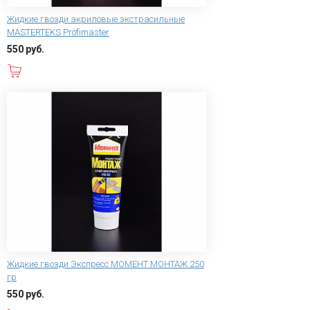
Жидкие гвозди акриловые экстрасильные
MASTERTEKS Profimaster
550 руб.
В корзину
Жидкие гвозди Экспресс МОМЕНТ МОНТАЖ 250
гр
550 руб.