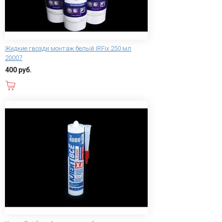
Жидкие гвозди монтаж белый IRFix 250 мл
20007
400 руб.
В корзину