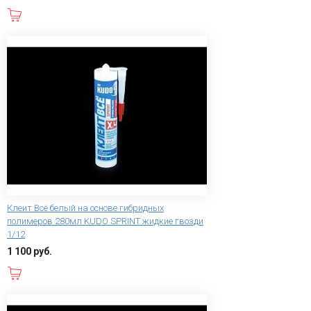
В корзину
Клеит Всё белый на основе гибридных
полимеров 280мл KUDO SPRINT жидкие гвозди
1/12
1 100 руб.
В корзину