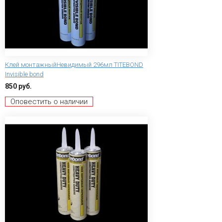
Клей монтажныйНевидимый 296мл TITEBOND
Invisible bond
850 руб.
Оповестить о наличии