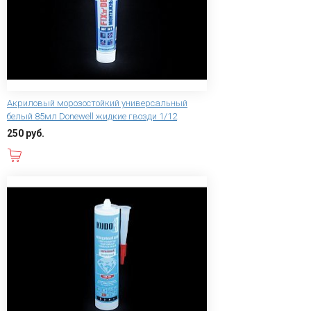
Акриловый морозостойкий универсальный
белый 85мл Donewell жидкие гвозди 1/12
250 руб.
В корзину