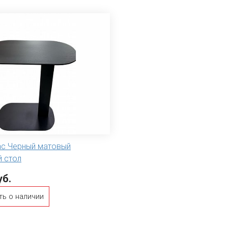
ас Черный матовый
й стол
уб.
ть о наличии