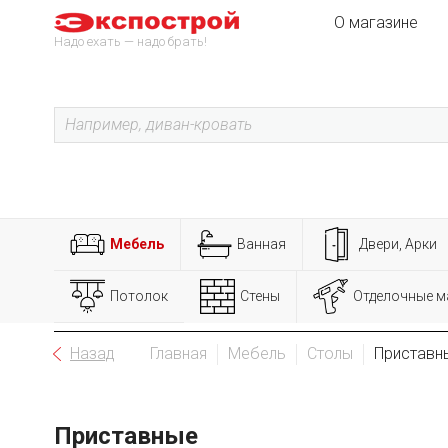
О магазине
Надо ехать — надо брать!
Мебель
Ванная
Двери, Арки
Потолок
Стены
Отделочные м
Назад
Главная
Мебель
Столы
Приставн
Приставные