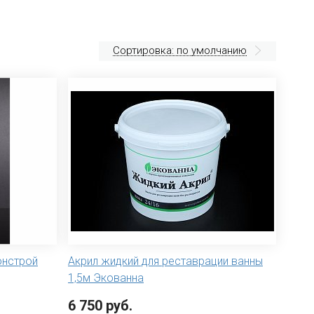
Сортировка: по умолчанию
онстрой
Акрил жидкий для реставрации ванны
1,5м Экованна
6 750 руб.