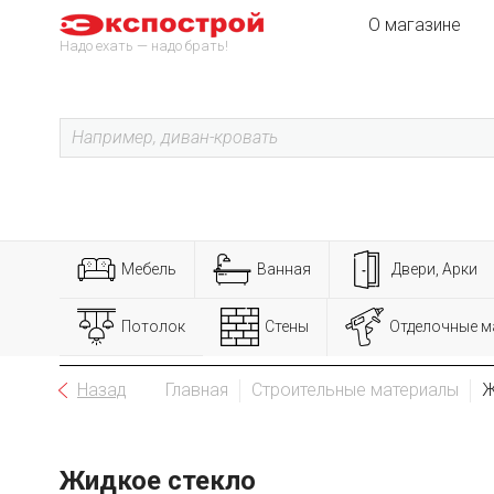
О магазине
Надо ехать — надо брать!
Мебель
Ванная
Двери, Арки
Потолок
Стены
Отделочные м
Назад
Главная
Строительные материалы
Ж
Жидкое стекло