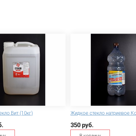
кло Вит (10кг)
Жидкое стекло натриевое К
б.
350 руб.
ину
В корзину