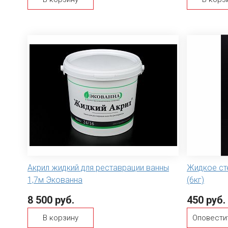
Акрил жидкий для реставрации ванны
Жидкое ст
1,7м Экованна
(6кг)
8 500 руб.
450 руб.
В корзину
Оповести