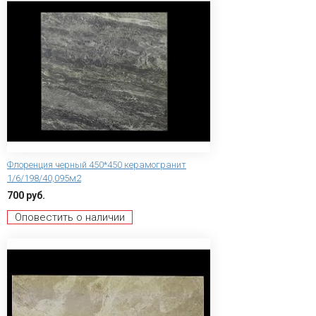
Флоренция черный 450*450 керамогранит
1/6/198/40,095м2
700 руб.
Оповестить о наличии