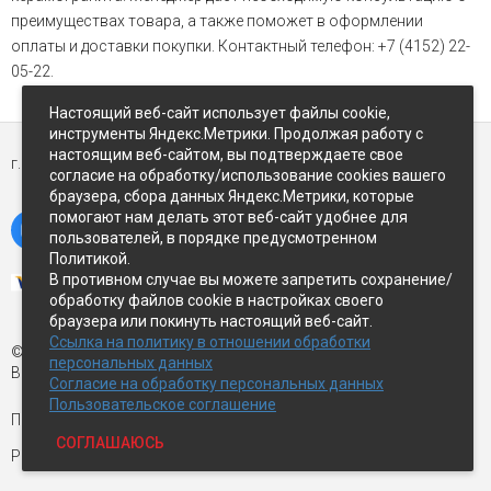
преимуществах товара, а также поможет в оформлении
оплаты и доставки покупки. Контактный телефон: +7 (4152) 22-
05-22.
Настоящий веб-сайт использует файлы cookie,
инструменты Яндекс.Метрики. Продолжая работу с
настоящим веб-сайтом, вы подтверждаете свое
г. Петропавловск-Камчатский,
ул Восточное-шоссе, д.5
согласие на обработку/использование cookies вашего
браузера, сбора данных Яндекс.Метрики, которые
помогают нам делать этот веб-сайт удобнее для
пользователей, в порядке предусмотренном
Политикой.
В противном случае вы можете запретить сохранение/
обработку файлов cookie в настройках своего
браузера или покинуть настоящий веб-сайт.
Ссылка на политику в отношении обработки
© Экспострой, 2026 г.
персональных данных
Все права защищены
Согласие на обработку персональных данных
Пользовательское соглашение
Письмо директору:
manager1@expopk.ru
СОГЛАШАЮСЬ
Разработка сайта —
студия ROImaster