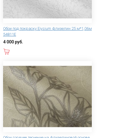
Обои под покраску Eiysium флизелин 25 м*1,06м
54811Е
4 000 руб.
В корзину
Обои горячее теснение на флизелиновой основе