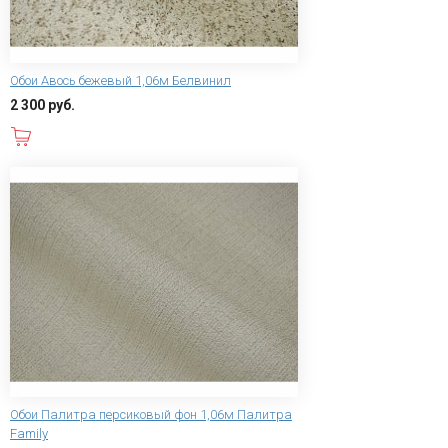
Обои Авось бежевый 1,06м Белвинил
2 300 руб.
В корзину
Обои Палитра персиковый фон 1,06м Палитра
Family