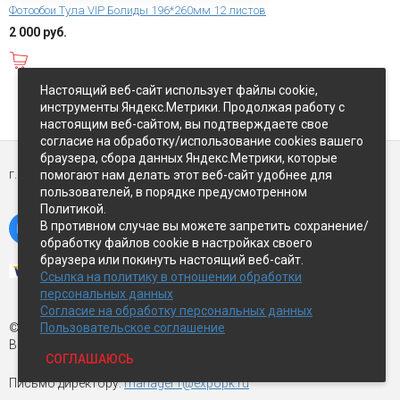
Фотообои Тула VIP Болиды 196*260мм 12 листов
2 000 руб.
В корзину
Настоящий веб-сайт использует файлы cookie,
Показать ещё
инструменты Яндекс.Метрики. Продолжая работу с
настоящим веб-сайтом, вы подтверждаете свое
согласие на обработку/использование cookies вашего
браузера, сбора данных Яндекс.Метрики, которые
г. Петропавловск-Камчатский,
ул Восточное-шоссе, д.5
помогают нам делать этот веб-сайт удобнее для
пользователей, в порядке предусмотренном
Политикой.
В противном случае вы можете запретить сохранение/
обработку файлов cookie в настройках своего
браузера или покинуть настоящий веб-сайт.
Ссылка на политику в отношении обработки
персональных данных
Согласие на обработку персональных данных
Пользовательское соглашение
© Экспострой, 2026 г.
Все права защищены
СОГЛАШАЮСЬ
Письмо директору:
manager1@expopk.ru