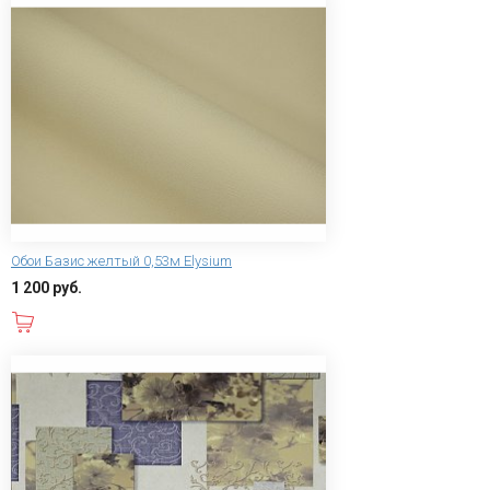
Обои Базис желтый 0,53м Elysium
1 200 руб.
В корзину