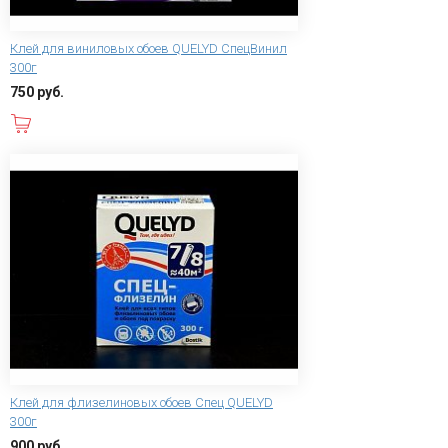
Клей для виниловых обоев QUELYD СпецВинил
300г
750 руб.
В корзину
Клей для флизелиновых обоев Спец QUELYD
300г
900 руб.