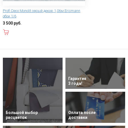
Profi Deco Monolit серый декор 1,06м Erismann
обои 1/6
3 500 руб.
В корзину
Гарантия
3 года!
Большой выбор
Оплата после
расцветок
доставки