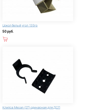
Цокол белый угол 135гр
50 руб.
В корзину
Клипса Mesan (ST) одинарная для ДСП