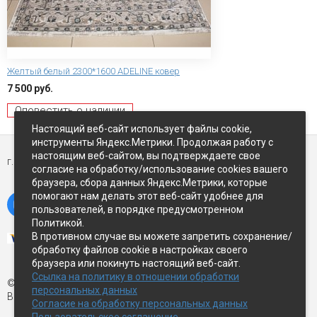
Желтый белый 2300*1600 ADELINE ковер
7 500 руб.
Оповестить о наличии
Настоящий веб-сайт использует файлы cookie,
инструменты Яндекс.Метрики. Продолжая работу с
настоящим веб-сайтом, вы подтверждаете свое
г. Петропавловск-Камчатский,
ул Восточное-шоссе, д.5
согласие на обработку/использование cookies вашего
браузера, сбора данных Яндекс.Метрики, которые
помогают нам делать этот веб-сайт удобнее для
пользователей, в порядке предусмотренном
Политикой.
В противном случае вы можете запретить сохранение/
обработку файлов cookie в настройках своего
браузера или покинуть настоящий веб-сайт.
Ссылка на политику в отношении обработки
© Экспострой, 2026 г.
персональных данных
Все права защищены
Согласие на обработку персональных данных