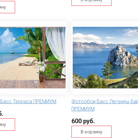
ину
 Басс Терраса ПРЕМИУМ
Фотообои Басс Легенды ба
ПРЕМИУМ
б.
600 руб.
ину
В корзину