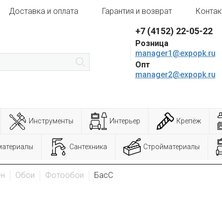
Доставка и оплата
Гарантия и возврат
Контак
+7 (4152) 22-05-22
Розница
manager1@expopk.ru
Опт
manager2@expopk.ru
Инструменты
Интерьер
Крепёж
материалы
Сантехника
Стройматериалы
ен
Обои
Фотообои
БасС