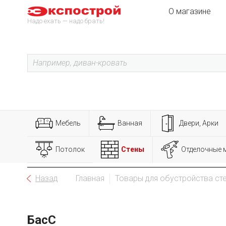
О магазине
Надо ехать — надо брать!
Мебель
Ванная
Двери, Арки
Потолок
Стены
Отделочные 
Назад
Главная
Товары для обустройства ст
БасС