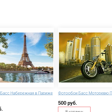
Басс Набережная в Париже
Фотообои Басс Моторевю
500 руб.
б.
В корзину