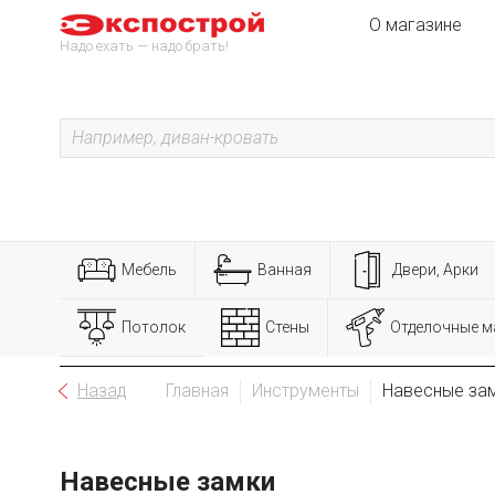
О магазине
Надо ехать — надо брать!
Мебель
Ванная
Двери, Арки
Потолок
Стены
Отделочные м
Назад
Главная
Инструменты
Навесные за
Навесные замки