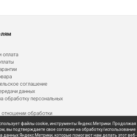
елям
и оплата
оплаты
арантии
овара
ельское соглашение
ередачи данных
на обработку персональных
в отношении обработки
ных данных
спользует файлы cookie, инструменты Яндекс.Метрики. Продолжая
ом, вы подтверждаете свое согласие на обработку/использование 
ра данных Яндекс.Метрики, которые помогают нам делать этот веб