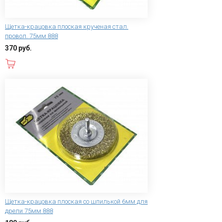
Щетка-крацовка плоская крученая стал.
провол. 75мм 888
370 руб.
В корзину
Щетка-крацовка плоская со шпилькой 6мм для
дрели 75мм 888