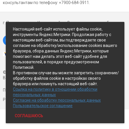
консультантам по телефону: +7900-684-3911.
г. Петропавловск-Камчатский,
ул Восточное-шоссе, д.5
Настоящий веб-сайт использует файлы cookie,
инструменты Яндекс.Метрики. Продолжая работу с
настоящим веб-сайтом, вы подтверждаете свое
согласие на обработку/использование cookies вашего
браузера, сбора данных Яндекс.Метрики, которые
помогают нам делать этот веб-сайт удобнее для
пользователей, в порядке предусмотренном
Политикой.
© Экспострой, 2026 г.
В противном случае вы можете запретить сохранение/
Все права защищены
обработку файлов cookie в настройках своего
браузера или покинуть настоящий веб-сайт.
Ссылка на политику в отношении обработки
Письмо директору:
manager1@expopk.ru
персональных данных
Разработка сайта —
студия ROImaster
Согласие на обработку персональных данных
Пользовательское соглашение
СОГЛАШАЮСЬ