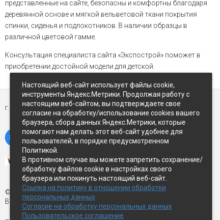
представленные на сайте, безопасны и комфортны благодаря
деревянной основе и мягкой вельветовой ткани покрытия
спинки, сиденья и подлокотников. В наличии образцы в
различной цветовой гамме.
Консультация специалиста сайта «Экспострой» поможет в
приобретении достойной модели для детской.
Настоящий веб-сайт использует файлы cookie,
инструменты Яндекс.Метрики. Продолжая работу с
настоящим веб-сайтом, вы подтверждаете свое
г. Петропавловск-Камчатский,
ул Восточное-шоссе, д.5
согласие на обработку/использование cookies вашего
браузера, сбора данных Яндекс.Метрики, которые
помогают нам делать этот веб-сайт удобнее для
пользователей, в порядке предусмотренном
Политикой.
В противном случае вы можете запретить сохранение/
обработку файлов cookie в настройках своего
браузера или покинуть настоящий веб-сайт.
Ссылка на политику в отношении обработки
© Экспострой, 2026 г.
персональных данных
Все права защищены
Согласие на обработку персональных данных
Пользовательское соглашение