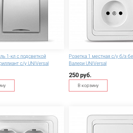
ль 1-кл с подсветкой
Розетка 1 местная с/у б/з б
иллиант с/у UNIVersal
Валери UNIVersal
250 руб.
ину
В корзину