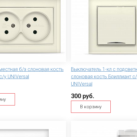
местная б/з слоновая кость
Выключатель 1-кл с подсвет
с/у UNIVersal
слоновая кость Бриллиант с/
UNIVersal
300 руб.
ину
В корзину