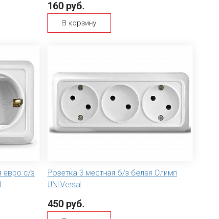
160 руб.
В корзину
 евро с/з
Розетка 3 местная б/з белая Олимп
l
UNIVersal
450 руб.