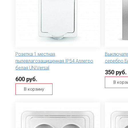
Розетка 1 местная
Выключате
пылевлагозащищенная IP54 Аллегро
серебро Бр
белая UNIVersal
350 руб.
600 руб.
В корз
В корзину