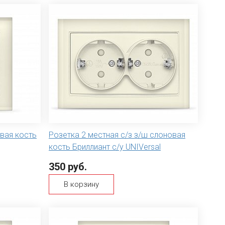
овая кость
Розетка 2 местная с/з з/ш слоновая
кость Бриллиант с/у UNIVersal
350 руб.
В корзину