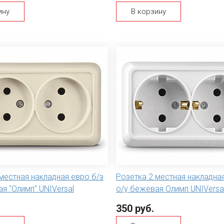
ину
В корзину
местная накладная евро б/з
Розетка 2 местная накладная
я "Олимп" UNIVersal
о/у бежевая Олимп UNIVersa
350 руб.