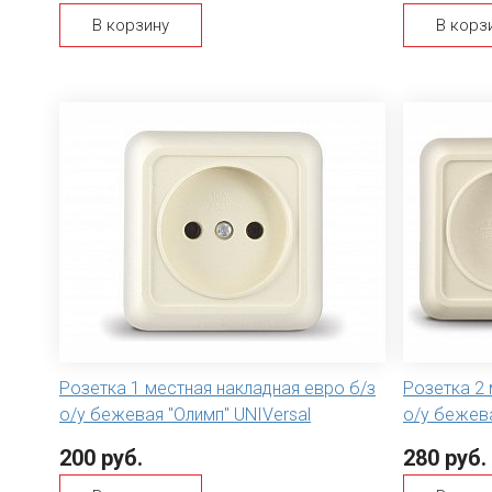
В корзину
В корз
Розетка 1 местная накладная евро б/з
Розетка 2 
о/у бежевая "Олимп" UNIVersal
о/у бежева
200 руб.
280 руб.