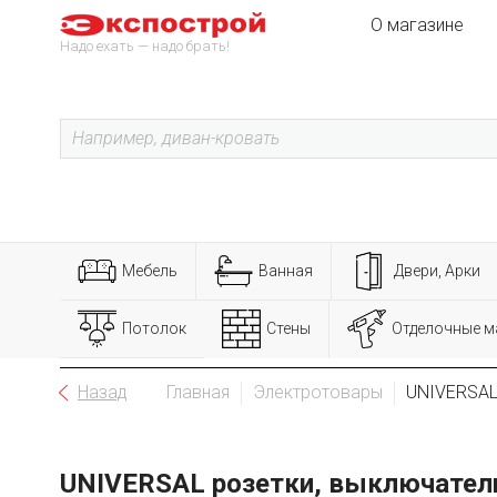
О магазине
Надо ехать — надо брать!
Мебель
Ванная
Двери, Арки
Потолок
Стены
Отделочные м
Назад
Главная
Электротовары
UNIVERSAL
UNIVERSAL розетки, выключател