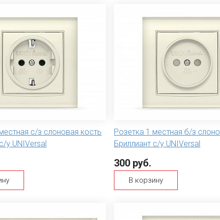
местная с/з слоновая кость
Розетка 1 местная б/з слон
с/у UNIVersal
Бриллиант с/у UNIVersal
300 руб.
ину
В корзину