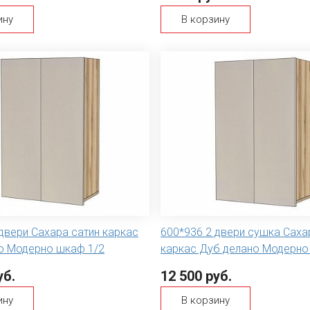
ину
В корзину
двери Сахара сатин каркас
600*936 2 двери сушка Саха
о Модерно шкаф 1/2
каркас Дуб делано Модерно
уб.
12 500 руб.
ину
В корзину