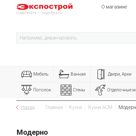
О магазине
Надо ехать — надо брать!
Мебель
Ванная
Двери, Арки
Потолок
Стены
Отделочные м
Назад
Главная
Кухня
Кухни АСМ
Модер
Модерно