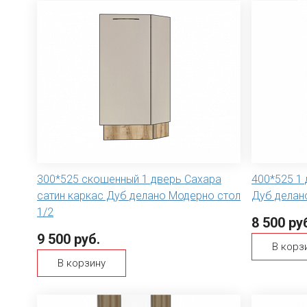
300*525 скошенный 1 дверь Сахара
400*525 1 
сатин каркас Дуб делано Модерно стол
Дуб делан
1/2
8 500 ру
9 500 руб.
В корз
В корзину