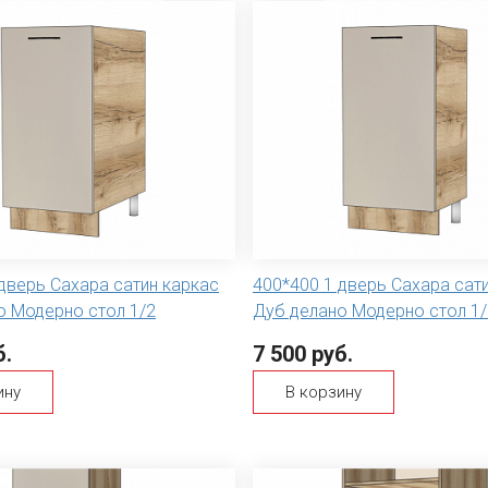
дверь Сахара сатин каркас
400*400 1 дверь Сахара сат
о Модерно стол 1/2
Дуб делано Модерно стол 1/
б.
7 500 руб.
ину
В корзину