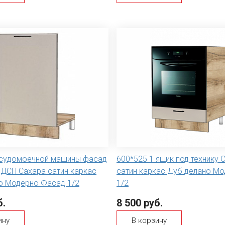
осудомоечной машины фасад
600*525 1 ящик под технику 
ЛДСП Сахара сатин каркас
сатин каркас Дуб делано Мо
о Модерно Фасад 1/2
1/2
б.
8 500 руб.
ину
В корзину