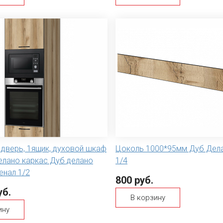
1дверь, 1ящик, духовой шкаф
Цоколь 1000*95мм Дуб Дел
елано каркас Дуб делано
1/4
енал 1/2
800 руб.
уб.
В корзину
ину