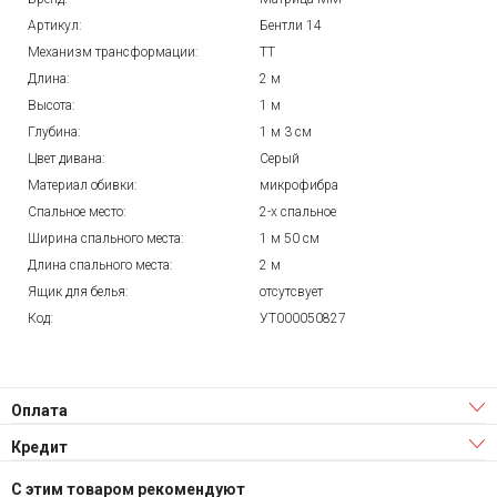
Артикул:
Бентли 14
Механизм трансформации:
ТТ
Длина:
2 м
Высота:
1 м
Глубина:
1 м 3 см
Цвет дивана:
Серый
Материал обивки:
микрофибра
Спальное место:
2-х спальное
Ширина спального места:
1 м 50 см
Длина спального места:
2 м
Ящик для белья:
отсутсвует
Код:
УТ000050827
Оплата
Кредит
С этим товаром рекомендуют