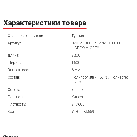
Характеристики товара
Страна изготовитель:
Турция
Артикул:
07012B Л.СЕРЫЙ/М.СЕРЫЙ
L.GREY/M.GREY
Длина:
2300
Ширина:
1600
Высота ворса:
6 мм
Состав:
Полипропилен - 65 % / Полиэстер
- 35 %
Основа:
хлопок
Тип ворса:
Хит-сет
Плотность:
217600
Код:
УТ-00033659