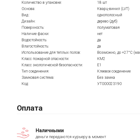
Количество в упаковке:
18 шт
Основа:
Кварц-винил (LVT)
Вид :
однополосный
Дизайн:
дерево (дуб)
Поверхность:
полуматовая
Наличие фаски:
нет
Водостойкость:
да
Влагостойкость:
да
Использование для теплых полов:
Возможно, до +27°C (м
Класс пожарной опасности:
КМ2
Класс экологической безопасности:
Е1
Тип соединения:
Клеевое соединение
Замковая система:
Без замка
Код:
УТ000023190
Оплата
Наличными
деньги передаются курьеру в момент