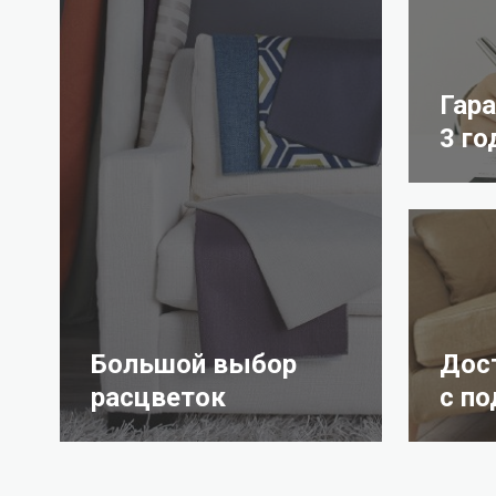
Гар
3 го
Большой выбор
Дос
расцветок
с п