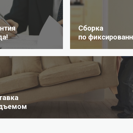
антия
Сборка
да!
по фиксированн
тавка
одъемом