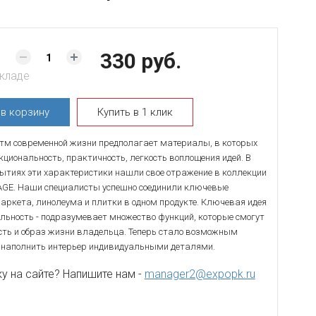
330 руб.
складе
ь
в корзину
Купить в 1 клик
м современной жизни предполагает материалы, в которых
циональность, практичность, легкость воплощения идей. В
ытиях эти характеристики нашли свое отражение в коллекции
AGE. Наши специалисты успешно соединили ключевые
аркета, линолеума и плитки в одном продукте. Ключевая идея
ульность - подразумевает множество функций, которые смогут
сть и образ жизни владельца. Теперь стало возможным
 наполнить интерьер индивидуальными деталями.
 на сайте? Напишите нам -
manager2@expopk.ru