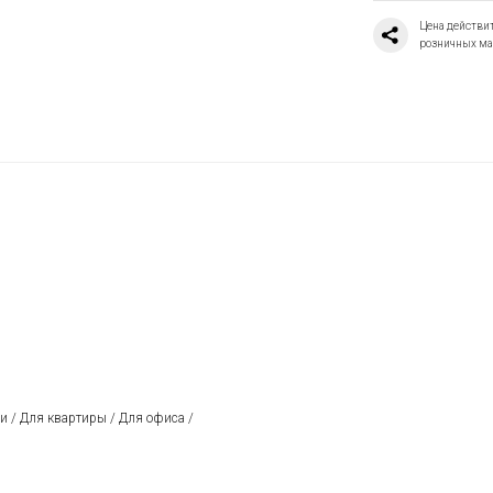
Цена действит
розничных ма
и / Для квартиры / Для офиса /