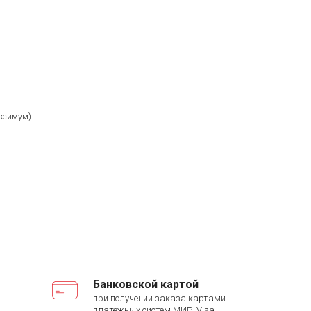
аксимум)
Банковской картой
при получении заказа картами
платежных систем МИР, Visa,