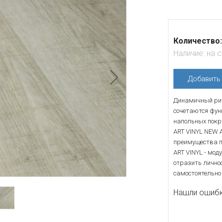
Количество:
Наличие:
на 
Добавит
Динамичный рит
сочетаются функ
напольных покр
ART VINYL NEW 
преимущества п
ART VINYL - мод
отразить лично
самостоятельно
Нашли ошибку