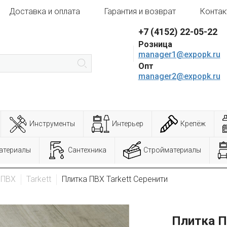
Доставка и оплата
Гарантия и возврат
Контак
+7 (4152) 22-05-22
Розница
manager1@expopk.ru
Опт
manager2@expopk.ru
Инструменты
Интерьер
Крепёж
атериалы
Сантехника
Стройматериалы
 ПВХ
Tarkett
Плитка ПВХ Tarkett Серенити
Плитка П