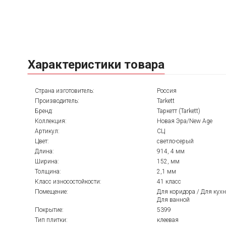
Характеристики товара
Страна изготовитель:
Россия
Производитель:
Tarkett
Бренд:
Таркетт (Tarkett)
Коллекция:
Новая Эра/New Age
Артикул:
СЦ
Цвет:
светло-серый
Длина:
914, 4 мм
Ширина:
152, мм
Толщина:
2,1 мм
Класс износостойкости:
41 класс
Помещение:
Для коридора / Для кухн
Для ванной
Покрытие:
5399
Тип плитки:
клеевая