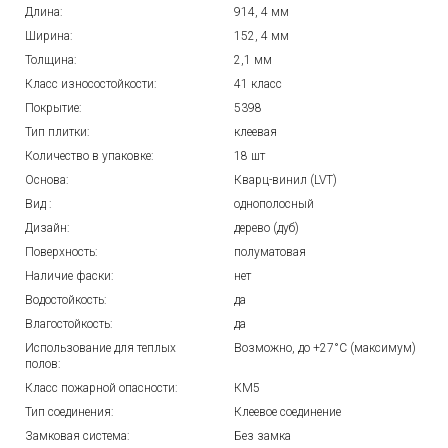
Длина:
914, 4 мм
Ширина:
152, 4 мм
Толщина:
2,1 мм
Класс износостойкости:
41 класс
Покрытие:
5398
Тип плитки:
клеевая
Количество в упаковке:
18 шт
Основа:
Кварц-винил (LVT)
Вид :
однополосный
Дизайн:
дерево (дуб)
Поверхность:
полуматовая
Наличие фаски:
нет
Водостойкость:
да
Влагостойкость:
да
Использование для теплых
Возможно, до +27°C (максимум)
полов:
Класс пожарной опасности:
КМ5
Тип соединения:
Клеевое соединение
Замковая система:
Без замка