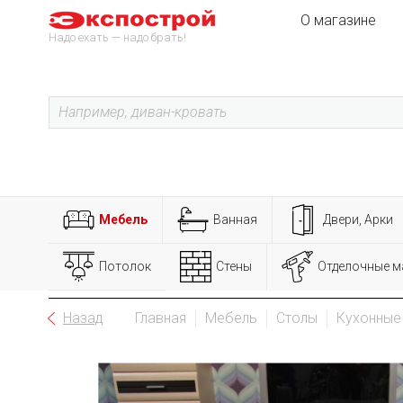
О магазине
Надо ехать — надо брать!
Мебель
Ванная
Двери, Арки
Потолок
Стены
Отделочные м
Назад
Главная
Мебель
Столы
Кухонные