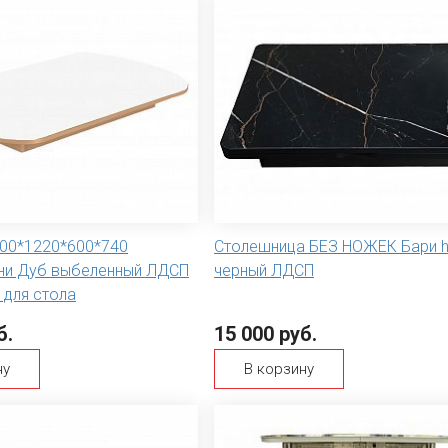
00*1220*600*740
Столешница БЕЗ НОЖЕК Бари h
ни Дуб выбеленный ЛДСП
черный ЛДСП
 для стола
б.
15 000 руб.
ну
В корзину