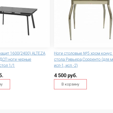
ацит 1600(2400) ALTEZA
Ноги столовые №5 хром конус 
ДСП ноги черные
стола Ривьера,Сорренто (для м
стол 1/1
исп-1, исп.-2)
б.
4 500 руб.
ну
В корзину