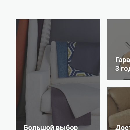
Гар
3 го
Большой выбор
Дос