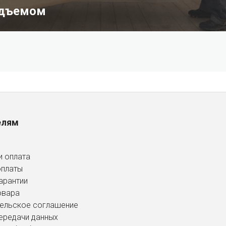
одъемом
елям
и оплата
оплаты
арантии
овара
ельское соглашение
ередачи данных