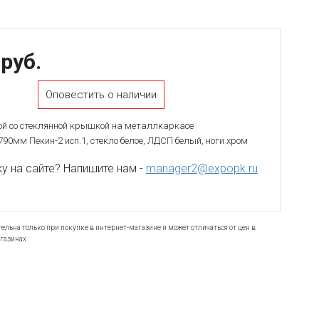
 руб.
Оповестить о наличии
й со стеклянной крышкой на металлкаркасе
790мм Пекин-2 исп.1, стекло белое, ЛДСП белый, ноги хром
 на сайте? Напишите нам -
manager2@expopk.ru
ельна только при покупке в интернет-магазине и может отличаться от цен в
газинах