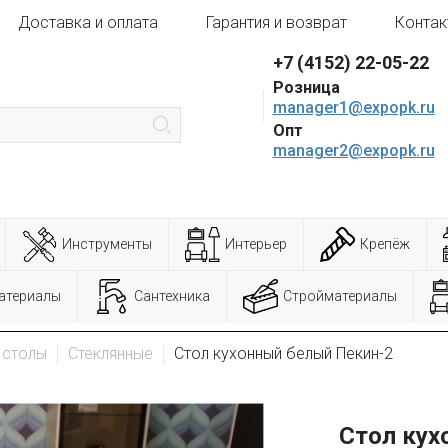
Доставка и оплата
Гарантия и возврат
Контак
+7 (4152) 22-05-22
Розница
manager1@expopk.ru
Опт
manager2@expopk.ru
Инструменты
Интерьер
Крепёж
атериалы
Сантехника
Стройматериалы
 столы
Стеклянные
Стол кухонный белый Пекин-2
Стол кух