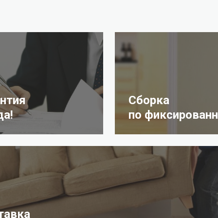
антия
Сборка
да!
по фиксированн
тавка