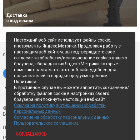
Доставка
с подъемом
Настоящий веб-сайт использует файлы cookie,
инструменты Яндекс.Метрики. Продолжая работу с
настоящим веб-сайтом, вы подтверждаете свое
г. Петропавловск-Камчатский,
ул Восточное-шоссе, д.5
согласие на обработку/использование cookies вашего
браузера, сбора данных Яндекс.Метрики, которые
помогают нам делать этот веб-сайт удобнее для
пользователей, в порядке предусмотренном
Политикой.
В противном случае вы можете запретить сохранение/
обработку файлов cookie в настройках своего
браузера или покинуть настоящий веб-сайт.
Ссылка на политику в отношении обработки
© Экспострой, 2026 г.
персональных данных
Все права защищены
Согласие на обработку персональных данных
Пользовательское соглашение
Письмо директору:
manager1@expopk.ru
СОГЛАШАЮСЬ
Разработка сайта —
студия ROImaster