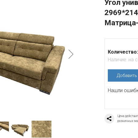
Угол ун
2969*214
Матрица-
Количество:
Наличие:
на 
Добавит
Нашли ошибку
Цена действит
розничных ма