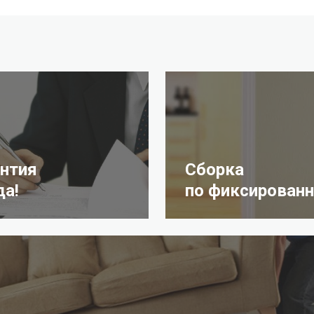
антия
Сборка
да!
по фиксированн