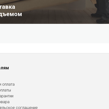
тавка
одъемом
елям
и оплата
оплаты
арантии
овара
ельское соглашение