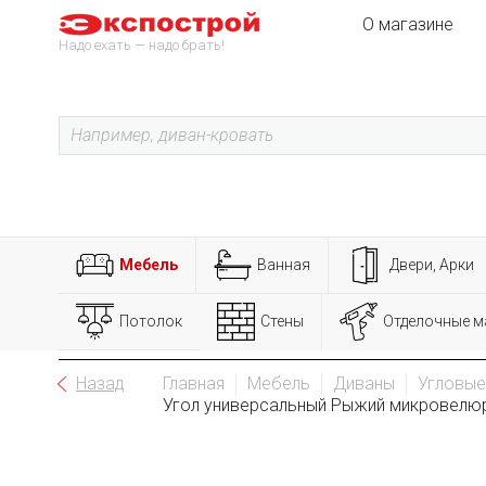
О магазине
Надо ехать — надо брать!
Мебель
Ванная
Двери, Арки
Потолок
Стены
Отделочные м
Назад
Главная
Мебель
Диваны
Угловые
Угол универсальный Рыжий микровелюр