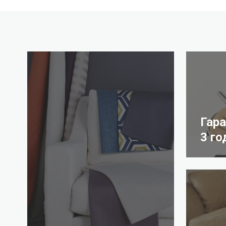
Гар
3 го