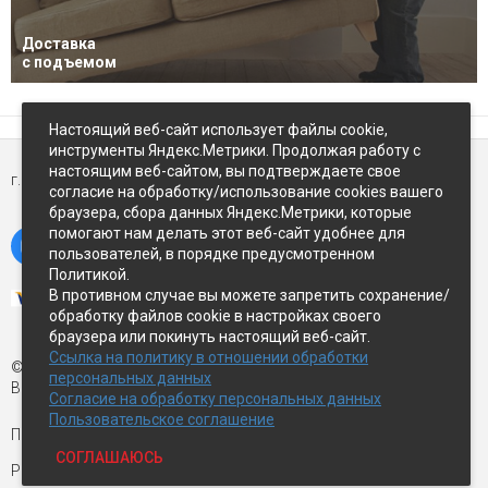
Доставка
с подъемом
Настоящий веб-сайт использует файлы cookie,
инструменты Яндекс.Метрики. Продолжая работу с
настоящим веб-сайтом, вы подтверждаете свое
г. Петропавловск-Камчатский,
ул Восточное-шоссе, д.5
согласие на обработку/использование cookies вашего
браузера, сбора данных Яндекс.Метрики, которые
помогают нам делать этот веб-сайт удобнее для
пользователей, в порядке предусмотренном
Политикой.
В противном случае вы можете запретить сохранение/
обработку файлов cookie в настройках своего
браузера или покинуть настоящий веб-сайт.
Ссылка на политику в отношении обработки
© Экспострой, 2026 г.
персональных данных
Все права защищены
Согласие на обработку персональных данных
Пользовательское соглашение
Письмо директору:
manager1@expopk.ru
СОГЛАШАЮСЬ
Разработка сайта —
студия ROImaster