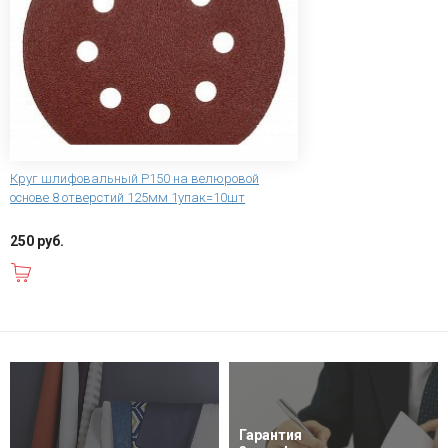
Круг шлифовальный Р150 на велюровой
основе 8 отверстий 125мм 1упак=10шт
250 руб.
В корзину
Гарантия