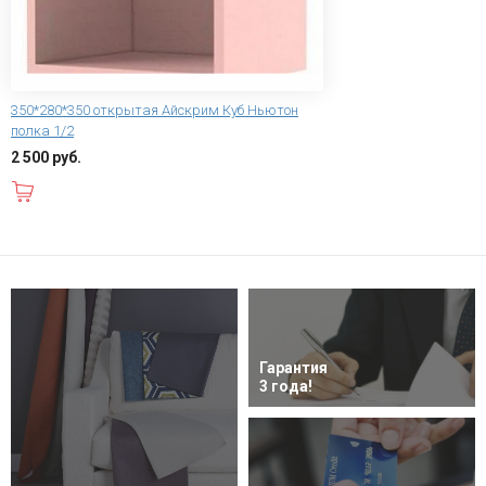
350*280*350 открытая Айскрим Куб Ньютон
полка 1/2
2 500 руб.
В корзину
Гарантия
3 года!